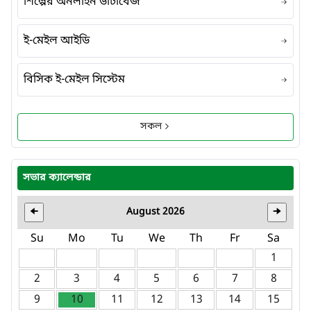
শিল্পের অনলাইন ডাটাবেজ
ই-মেইল আইডি
বিসিক ই-মেইল সিস্টেম
সকল
সভার ক্যালেন্ডার
August 2026
🠈
🠊
Su
Mo
Tu
We
Th
Fr
Sa
1
2
3
4
5
6
7
8
9
10
11
12
13
14
15