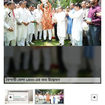
❮
❯
বৈশাখী মেলা ১৪৩৩ এর শুভ উদ্বোধন
🡸
🡺