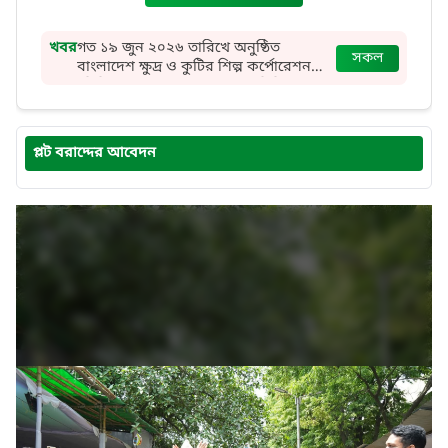
খবর
গত ১৯ জুন ২০২৬ তারিখে অনুষ্ঠিত
সকল
বাংলাদেশ ক্ষুদ্র ও কুটির শিল্প কর্পোরেশন
(বিসিক) এর ৯ম ও ১০ গ্রেডের বিভিন্ন পদে
MCQ পরীক্ষায় উত্তীর্ণ প্রার্থীদের তালিকা
প্লট বরাদ্দের আবেদন