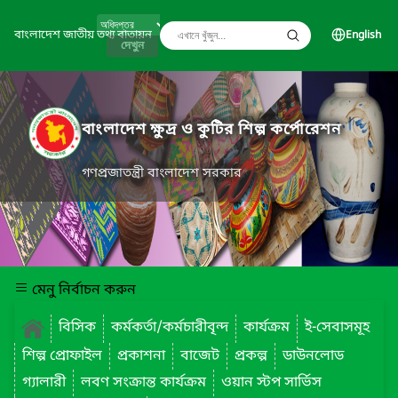
বাংলাদেশ জাতীয় তথ্য বাতায়ন
English
দেখুন
বাংলাদেশ ক্ষুদ্র ও কুটির শিল্প কর্পোরেশন
গণপ্রজাতন্ত্রী বাংলাদেশ সরকার
মেনু নির্বাচন করুন
বিসিক
কর্মকর্তা/কর্মচারীবৃন্দ
কার্যক্রম
ই-সেবাসমূহ
শিল্প প্রোফাইল
প্রকাশনা
বাজেট
প্রকল্প
ডাউনলোড
গ্যালারী
লবণ সংক্রান্ত কার্যক্রম
ওয়ান স্টপ সার্ভিস