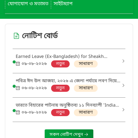
যোগাযোগ ও মতামত
সাইটম্যাপ
নোটিশ বোর্ড
Earned Leave (Ex-Bangladesh) for Sheakh
kamrujjahan Begum, (Passport no. A17466563),
০৯-০৮-২০২৬
নতুন
সাধারণ
Monitoring & Evaluation Officer, Regional Office,
BSCIC, Chittagong.
পবিত্র ঈদ উল আজহা, ২০২৬ এ জেলা পর্যায়ে লবণ দিয়ে
চামড়া সংরক্ষণকারী প্রতিষ্ঠানসমূহের তালিকা সংগ্রহ
০৬-০৮-২০২৬
নতুন
সাধারণ
ভারতে বিহারের পাটনায় অনুষ্ঠিতব্য ১১ দিনব্যাপী 'Indian
Global Grand Fair' অংশগ্রহণে পণ্যে শুল্কমুক্ত প্রবেশে
০৬-০৮-২০২৬
নতুন
সাধারণ
সুপারিশ প্রদান সংক্রান্ত (নুর কালেকশন)
সকল নোটিশ দেখুন