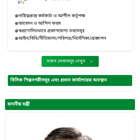
দায়িত্বপ্রাপ্ত কর্মকর্তা ও আপীল কর্তৃপক্ষ
আবেদন ও আপিল ফরম
স্বপ্রণোদিতভাবে প্রকাশযোগ্য তথ্যসমূহ
আইন/বিধি/নীতিমালা/পরিপত্র/নির্দেশিকা/প্রজ্ঞাপন
সকল সেবাসমূহ দেখুন
বিসিক শিল্পনগরীসমূহ এবং প্রধান কার্যালয়ের অবস্থান
মাননীয় মন্ত্রী