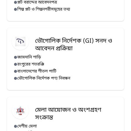
প্লট বরাদ্দের আবেদনপত্র
শিল্প প্লট ও শিল্পনগরীসমূহের তথ্য
ভৌগোলিক নির্দেশক (GI) সনদ ও
আবেদন প্রক্রিয়া
জামদানি শাড়ি
রংপুরের শতরঞ্জি
বাংলাদেশের শীতল পাটি
ভৌগোলিক নির্দেশক পণ্য নিবন্ধন
মেলা আয়োজন ও অংশগ্রহণ
সংক্রান্ত
দেশীয় মেলা