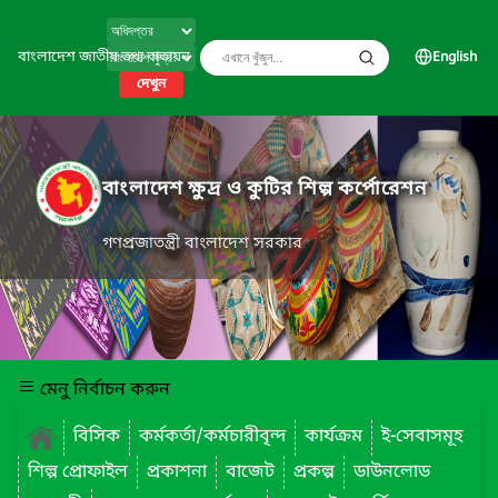
বাংলাদেশ জাতীয় তথ্য বাতায়ন
English
দেখুন
বাংলাদেশ ক্ষুদ্র ও কুটির শিল্প কর্পোরেশন
গণপ্রজাতন্ত্রী বাংলাদেশ সরকার
মেনু নির্বাচন করুন
বিসিক
কর্মকর্তা/কর্মচারীবৃন্দ
কার্যক্রম
ই-সেবাসমূহ
শিল্প প্রোফাইল
প্রকাশনা
বাজেট
প্রকল্প
ডাউনলোড