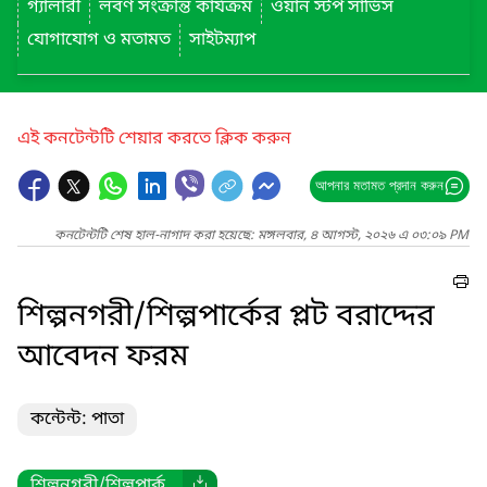
গ্যালারী
লবণ সংক্রান্ত কার্যক্রম
ওয়ান স্টপ সার্ভিস
যোগাযোগ ও মতামত
সাইটম্যাপ
এই কনটেন্টটি শেয়ার করতে ক্লিক করুন
আপনার মতামত প্রদান করুন
কনটেন্টটি শেষ হাল-নাগাদ করা হয়েছে: মঙ্গলবার, ৪ আগস্ট, ২০২৬ এ ০৩:০৯ PM
শিল্পনগরী/শিল্পপার্কের প্লট বরাদ্দের
আবেদন ফরম
কন্টেন্ট: পাতা
শিল্পনগরী/শিল্পপার্ক...