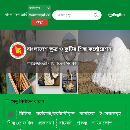
বাংলাদেশ জাতীয় তথ্য বাতায়ন
English
দেখুন
বাংলাদেশ ক্ষুদ্র ও কুটির শিল্প কর্পোরেশন
গণপ্রজাতন্ত্রী বাংলাদেশ সরকার
মেনু নির্বাচন করুন
বিসিক
কর্মকর্তা/কর্মচারীবৃন্দ
কার্যক্রম
ই-সেবাসমূহ
শিল্প প্রোফাইল
প্রকাশনা
বাজেট
প্রকল্প
ডাউনলোড