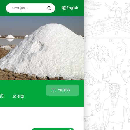
English
আরও
েট
প্রকল্প