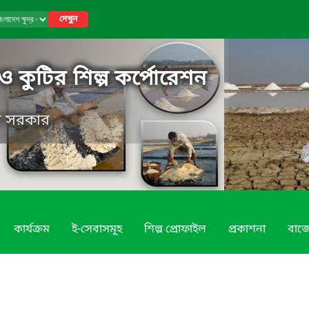
দেখুন
র ও কুটির শিল্প কর্পোরেশন
েশ সরকার
কার্যক্রম
ই-সেবাসমূহ
শিল্প প্রোফাইল
প্রকাশনা
বাজ