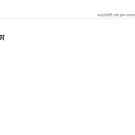
কনটেন্টটি শেষ হাল-নাগা
ম